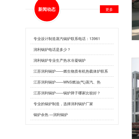
新闻动态
更多
专业设计制造蒸汽锅炉联系电话：13961
润利锅炉电话是多少？
润利锅炉专业生产热水冷凝锅炉
江苏润利锅炉——燃生物质有机热载体炉联系
江苏润利锅炉——WNS燃油(气)蒸汽、热
江苏润利锅炉——锅炉牌子哪家比较好？
专业的锅炉制造，选择润利锅炉厂家
锅炉余热 —润利锅炉