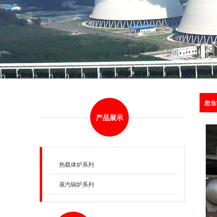
您当
产品展示
热载体炉系列
蒸汽锅炉系列