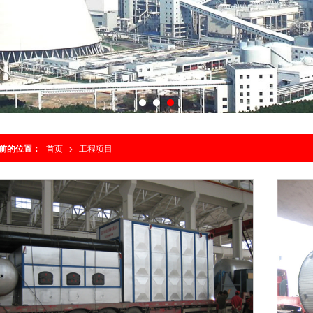
前的位置：
首页
>
工程项目